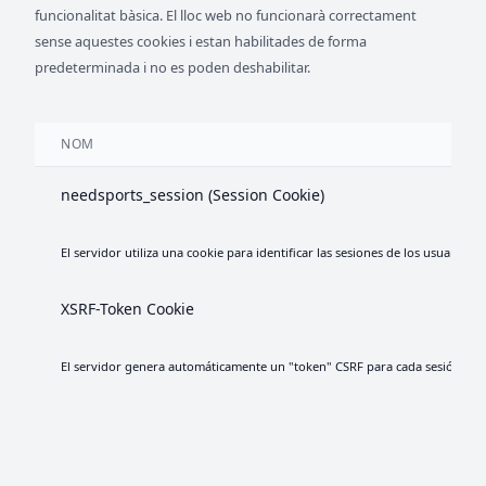
funcionalitat bàsica. El lloc web no funcionarà correctament
sense aquestes cookies i estan habilitades de forma
predeterminada i no es poden deshabilitar.
NOM
needsports_session (Session Cookie)
El servidor utiliza una cookie para identificar las sesiones de los usuarios. 
XSRF-Token Cookie
El servidor genera automáticamente un "token" CSRF para cada sesión de usuar