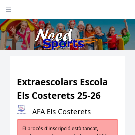
Abrir menu
Extraescolars Escola
Els Costerets 25-26
AFA Els Costerets
El procés d'inscripció està tancat,