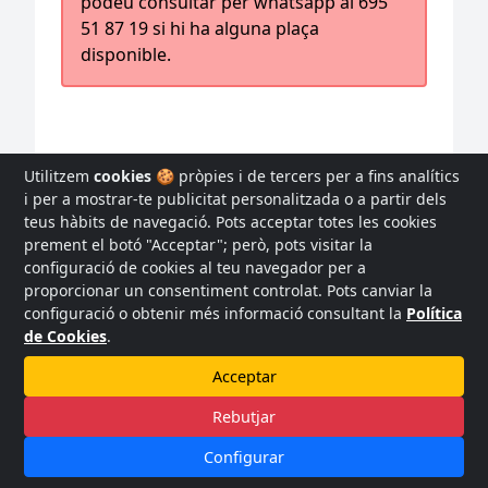
podeu consultar per whatsapp al 695
51 87 19 si hi ha alguna plaça
disponible.
Utilitzem
cookies
🍪 pròpies i de tercers per a fins analítics
i per a mostrar-te publicitat personalitzada o a partir dels
teus hàbits de navegació. Pots acceptar totes les cookies
prement el botó "Acceptar"; però, pots visitar la
configuració de cookies al teu navegador per a
proporcionar un consentiment controlat. Pots canviar la
configuració o obtenir més informació consultant la
Política
de Cookies
.
Acceptar
Needsports, serveis esportius i de lleure. C/ Llibertat 116
Bajos Vilanova i la Geltrú 08800 -
info@needsports.cat
-
Avis
Rebutjar
legal
-
Política de privacidad
-
Política de cookies
-
Protocol
COVID-19
Configurar